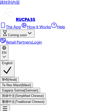
跳转到内容
RUC
Pass
The App
How it Works
Help
Coming soon
Retail Partners
Login
EN
English
हिन्दी
(
Hindi
)
Te Reo Māori
(
Māori
)
Gagana Samoa
(
Samoan
)
简体中文
(
Simplified Chinese
)
繁體中文
(
Traditional Chinese
)